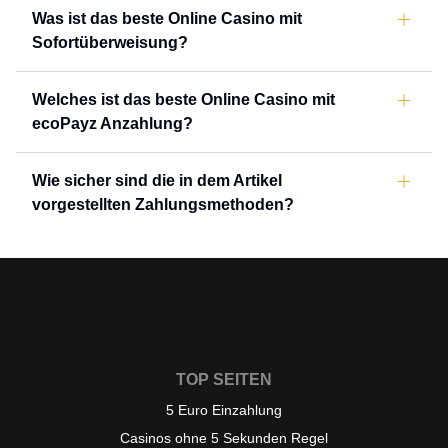
schnelle und sichere Ein- und Auszahlungen in
Was ist das beste Online Casino mit
Sofortüberweisung?
Bitcoin und anderen Kryptowährungen, eine
Das beste Online Casino mit Sofortüberweisung
große Auswahl an Spielen und nachweislich faire
ist JackpotPiraten Casino. Es bietet schnelle und
Spiele.
Welches ist das beste Online Casino mit
ecoPayz Anzahlung?
sichere Ein- und Auszahlungen mit
Das beste Online Casino mit ecoPayz Anzahlung
Sofortüberweisung und regelmäßige spezielle
ist Arlekin Casino. Es bietet beeindruckende
Boni und Aktionen für Spieler, die
Wie sicher sind die in dem Artikel
vorgestellten Zahlungsmethoden?
Willkommensboni, eine umfangreiche Auswahl
Sofortüberweisung verwenden.
Alle im Artikel vorgestellten Zahlungsmethoden
an Spielen und 24/7 Kundenbetreuung.
sind sicher und bieten den Spielern eine hohe
Sicherheit, indem sie persönliche und finanzielle
Daten schützen. Einige der Zahlungsmethoden,
wie Sofortüberweisung und Paysafecard, bieten
zusätzliche Sicherheitsmaßnahmen, indem sie
TOP SEITEN
keine sensiblen Daten an Dritte weitergeben.
5 Euro Einzahlung
Casinos ohne 5 Sekunden Regel