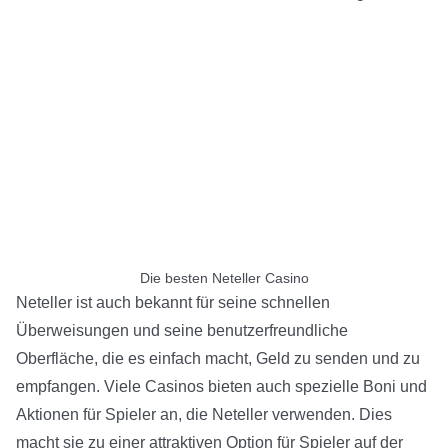
Die besten Neteller Casino
Neteller ist auch bekannt für seine schnellen
Überweisungen und seine benutzerfreundliche
Oberfläche, die es einfach macht, Geld zu senden und zu
empfangen. Viele Casinos bieten auch spezielle Boni und
Aktionen für Spieler an, die Neteller verwenden. Dies
macht sie zu einer attraktiven Option für Spieler auf der