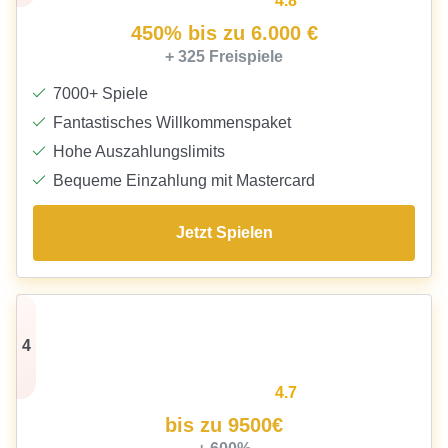
4.8
Bewertung
450% bis zu 6.000 €
+ 325 Freispiele
7000+ Spiele
Fantastisches Willkommenspaket
Hohe Auszahlungslimits
Bequeme Einzahlung mit Mastercard
Jetzt Spielen
4
4.7
Bewertung
bis zu 9500€