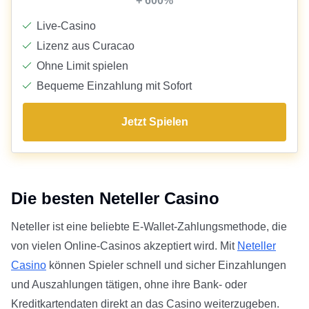
+ 600%
Live-Casino
Lizenz aus Curacao
Ohne Limit spielen
Bequeme Einzahlung mit Sofort
Jetzt Spielen
Die besten Neteller Casino
Neteller ist eine beliebte E-Wallet-Zahlungsmethode, die
von vielen Online-Casinos akzeptiert wird. Mit
Neteller
Casino
können Spieler schnell und sicher Einzahlungen
und Auszahlungen tätigen, ohne ihre Bank- oder
Kreditkartendaten direkt an das Casino weiterzugeben.