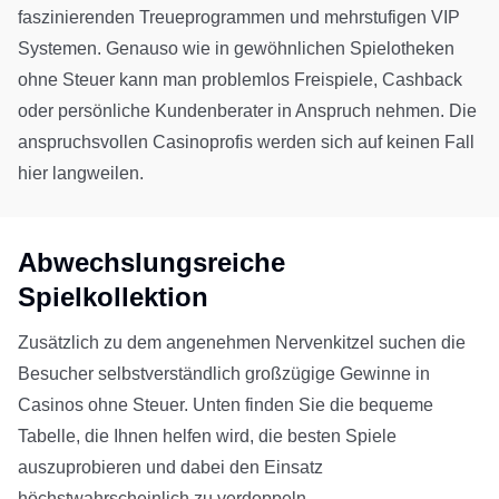
faszinierenden Treueprogrammen und mehrstufigen VIP
Systemen. Genauso wie in gewöhnlichen Spielotheken
ohne Steuer kann man problemlos Freispiele, Cashback
oder persönliche Kundenberater in Anspruch nehmen. Die
anspruchsvollen Casinoprofis werden sich auf keinen Fall
hier langweilen.
Abwechslungsreiche
Spielkollektion
Zusätzlich zu dem angenehmen Nervenkitzel suchen die
Besucher selbstverständlich großzügige Gewinne in
Casinos ohne Steuer. Unten finden Sie die bequeme
Tabelle, die Ihnen helfen wird, die besten Spiele
auszuprobieren und dabei den Einsatz
höchstwahrscheinlich zu verdoppeln.