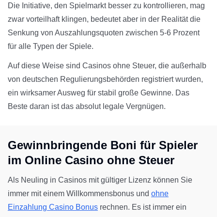
Die Initiative, den Spielmarkt besser zu kontrollieren, mag
zwar vorteilhaft klingen, bedeutet aber in der Realität die
Senkung von Auszahlungsquoten zwischen 5-6 Prozent
für alle Typen der Spiele.
Auf diese Weise sind Casinos ohne Steuer, die außerhalb
von deutschen Regulierungsbehörden registriert wurden,
ein wirksamer Ausweg für stabil große Gewinne. Das
Beste daran ist das absolut legale Vergnügen.
Gewinnbringende Boni für Spieler
im Online Casino ohne Steuer
Als Neuling in Casinos mit gültiger Lizenz können Sie
immer mit einem Willkommensbonus und
ohne
Einzahlung Casino Bonus
rechnen. Es ist immer ein