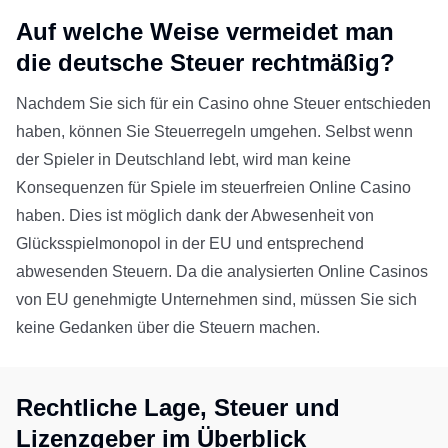
Auf welche Weise vermeidet man
die deutsche Steuer rechtmäßig?
Nachdem Sie sich für ein Casino ohne Steuer entschieden
haben, können Sie Steuerregeln umgehen. Selbst wenn
der Spieler in Deutschland lebt, wird man keine
Konsequenzen für Spiele im steuerfreien Online Casino
haben. Dies ist möglich dank der Abwesenheit von
Glücksspielmonopol in der EU und entsprechend
abwesenden Steuern. Da die analysierten Online Casinos
von EU genehmigte Unternehmen sind, müssen Sie sich
keine Gedanken über die Steuern machen.
Rechtliche Lage, Steuer und
Lizenzgeber im Überblick