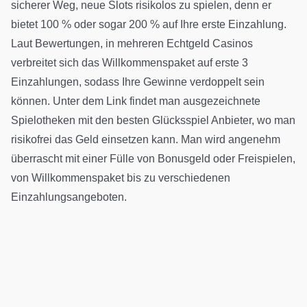
sicherer Weg, neue Slots risikolos zu spielen, denn er
bietet 100 % oder sogar 200 % auf Ihre erste Einzahlung.
Laut Bewertungen, in mehreren Echtgeld Casinos
verbreitet sich das Willkommenspaket auf erste 3
Einzahlungen, sodass Ihre Gewinne verdoppelt sein
können. Unter dem Link findet man ausgezeichnete
Spielotheken mit den besten Glücksspiel Anbieter, wo man
risikofrei das Geld einsetzen kann. Man wird angenehm
überrascht mit einer Fülle von Bonusgeld oder Freispielen,
von Willkommenspaket bis zu verschiedenen
Einzahlungsangeboten.