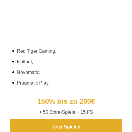
Red Tiger Gaming,
Isoftbet,
Novomatic,
Pragmatic Play.
150% bis zu 200€
+ 50 Extra-Spiele + 15 FS
Jetzt Spielen