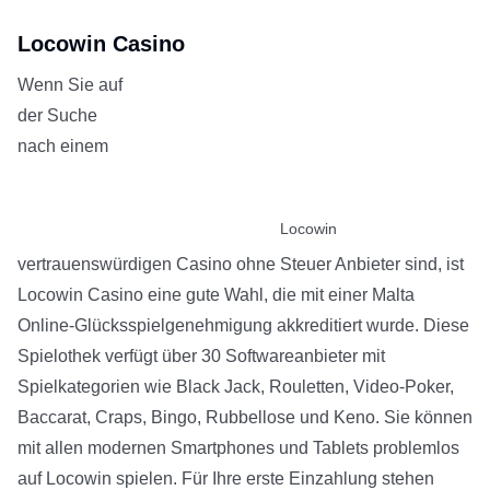
Locowin Casino
Wenn Sie auf
der Suche
nach einem
Locowin
vertrauenswürdigen Casino ohne Steuer Anbieter sind, ist
Locowin Casino eine gute Wahl, die mit einer Malta
Online-Glücksspielgenehmigung akkreditiert wurde. Diese
Spielothek verfügt über 30 Softwareanbieter mit
Spielkategorien wie Black Jack, Rouletten, Video-Poker,
Baccarat, Craps, Bingo, Rubbellose und Keno. Sie können
mit allen modernen Smartphones und Tablets problemlos
auf Locowin spielen. Für Ihre erste Einzahlung stehen