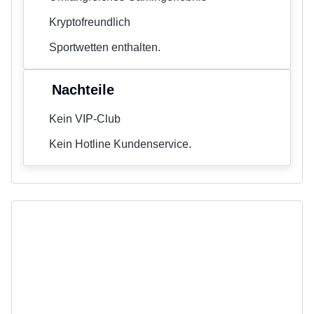
Kryptofreundlich
Sportwetten enthalten.
Nachteile
Kein VIP-Club
Kein Hotline Kundenservice.