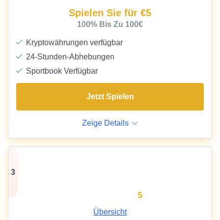
Bewertung
Spielen Sie für €5
100% Bis Zu 100€
Kryptowährungen verfügbar
24-Stunden-Abhebungen
Sportbook Verfügbar
Jetzt Spielen
Zeige Details
3
5
Bewertung
Übersicht