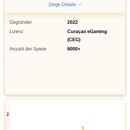
Zeige Details
Gegründet
2022
Lizenz
Curaçao eGaming
(CEG)
Anzahl der Spiele
6000+
2
5