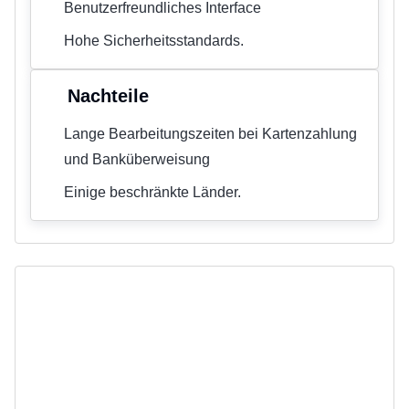
Benutzerfreundliches Interface
Hohe Sicherheitsstandards.
Nachteile
Lange Bearbeitungszeiten bei Kartenzahlung
und Banküberweisung
Einige beschränkte Länder.