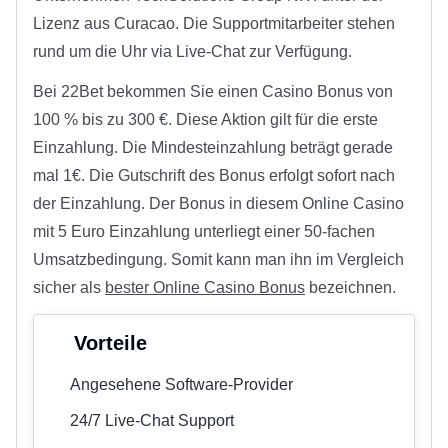
Lizenz aus Curacao. Die Supportmitarbeiter stehen
rund um die Uhr via Live-Chat zur Verfügung.
Bei 22Bet bekommen Sie einen Casino Bonus von
100 % bis zu 300 €. Diese Aktion gilt für die erste
Einzahlung. Die Mindesteinzahlung beträgt gerade
mal 1€. Die Gutschrift des Bonus erfolgt sofort nach
der Einzahlung. Der Bonus in diesem Online Casino
mit 5 Euro Einzahlung unterliegt einer 50-fachen
Umsatzbedingung. Somit kann man ihn im Vergleich
sicher als
bester Online Casino Bonus
bezeichnen.
Vorteile
Angesehene Software-Provider
24/7 Live-Chat Support