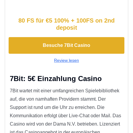
80 FS für €5 100% + 100FS on 2nd
deposit
Besuche 7Bit Casino
Review lesen
7Bit: 5€ Einzahlung Casino
7Bit wartet mit einer umfangreichen Spielebibliothek
auf, die von namhaften Providern stammt. Der
Support ist rund um die Uhr zu erreichen. Die
Kommunikation erfolgt über Live-Chat oder Mail. Das
Casino wird von der Dama N.V. betrieben. Lizenziert
ist das Casinoangebot in der europäischen