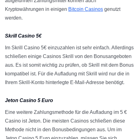
aufgeführten Zahlungsmittel können auch
Kryptowährungen in einigen
Bitcoin Casinos
genutzt
werden.
Skrill Casino 5€
Im Skrill Casino 5€ einzuzahlen ist sehr einfach. Allerdings
schließen einige Casinos Skrill von den Bonusangeboten
aus. Es ist somit wichtig zu prüfen, ob Skrill mit dem Bonus
kompatibel ist. Für die Aufladung mit Skrill wird nur die in
Ihrem Skrill-Konto hinterlegte E-Mail-Adresse benötigt.
Jeton Casino 5 Euro
Eine weitere Zahlungsmethode für die Aufladung im 5 €
Casino ist Jeton. Die meisten Casinos schließen diese
Methode nicht in den Bonusbedingungen aus. Um im
Jeton Casino 5 Euro einzuzahlen, müssen Sie sich