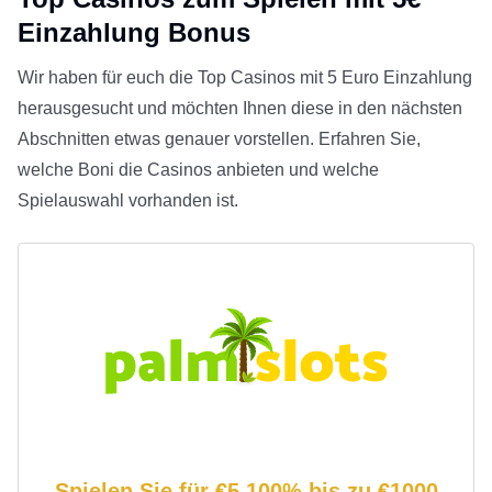
Einzahlung Bonus
Wir haben für euch die Top Casinos mit 5 Euro Einzahlung
herausgesucht und möchten Ihnen diese in den nächsten
Abschnitten etwas genauer vorstellen. Erfahren Sie,
welche Boni die Casinos anbieten und welche
Spielauswahl vorhanden ist.
Spielen Sie für €5 100% bis zu €1000