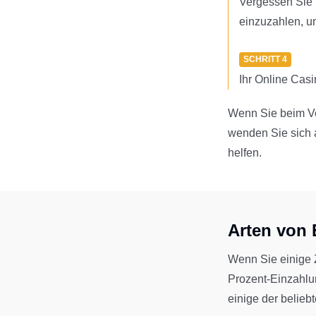
Vergessen Sie n
einzuzahlen, u
SCHRITT 4
Ihr Online Cas
Wenn Sie beim Ve
wenden Sie sich a
helfen.
Arten von
Wenn Sie einige Z
Prozent-Einzahlu
einige der belieb