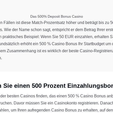
Das 500% Deposit Bonus Casino
en Fällen ist diese Match-Prozentsatz höher und beträgt bis zu
. Wie der Name schon sagt, entspricht er dem Betrag Ihrer ers
n praktisches Beispiel: Wenn Sie 50 EUR einzahlen, erhalten 
ndsätzlich erhöht ein 500 % Casino Bonus Ihr Startbudget um 
esem Zusammenhang ist es wirklich der beste Casino-Registrie
n.
n Sie einen 500 Prozent Einzahlungsbo
 der besten Casinos finden, das einen 500 % Casino Bonus anb
ruchen. Davor müssen Sie ein Casinokonto registrieren. Danach
ahlen, um Ihren aufregenden Casino Bonus zu erhalten, auf den