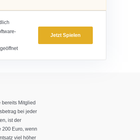
dlich
oftware-
Jetzt Spielen
geöffnet
 bereits Mitglied
sbetrag bei jeder
n, ist der
re 200 Euro, wenn
tsatz viel höher