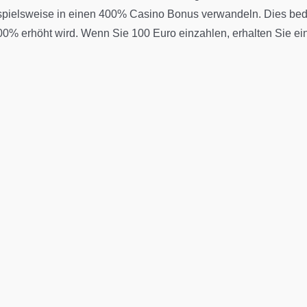
ispielsweise in einen 400% Casino Bonus verwandeln. Dies bede
0% erhöht wird. Wenn Sie 100 Euro einzahlen, erhalten Sie e