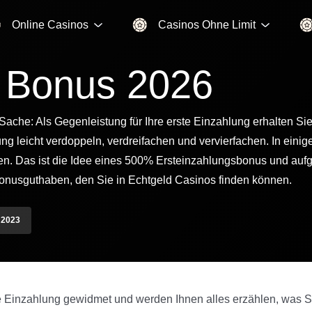
Online Casinos
Casinos Ohne Limit
 Bonus 2026
che: Als Gegenleistung für Ihre erste Einzahlung erhalten Si
ung leicht verdoppeln, verdreifachen und vervierfachen. In einig
n. Das ist die Idee eines 500% Ersteinzahlungsbonus und auf
Bonusguthaben, den Sie in Echtgeld Casinos finden können.
, 2023
te Einzahlung gewidmet und werden Ihnen alles erzählen, was S