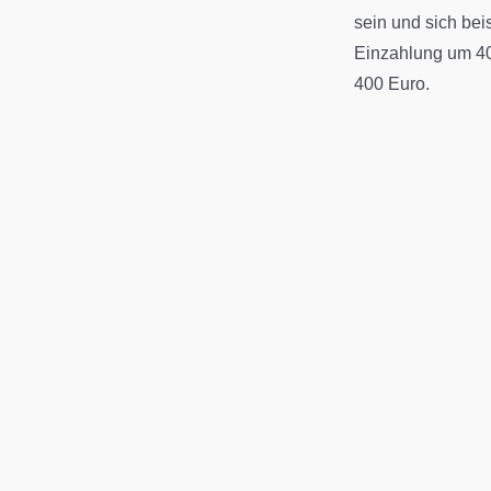
sein und sich be
Einzahlung um 40
400 Euro.