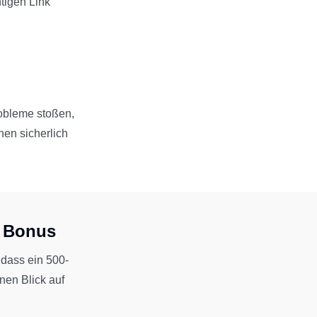
tigen Link
obleme stoßen,
nen sicherlich
% Bonus
 dass ein 500-
en Blick auf