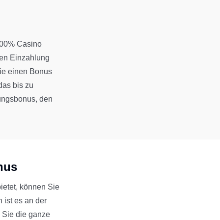
 500% Casino
ten Einzahlung
Sie einen Bonus
das bis zu
rungsbonus, den
nus
ietet, können Sie
 ist es an der
 Sie die ganze