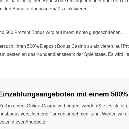
icht, falls nötig, den Bonuscode einzugeben oder über den rich
m den Bonus ordnungsgemäß zu aktivieren.
ino 500 Prozent Bonus wird auf Ihrem Konto gutgeschrieben.
rsuch, Ihren 500% Deposit Bonus Casino zu aktivieren, auf Pr
m besten an das Kundendienstteam der Spielstätte. Es wird Ih
 Einzahlungsangeboten mit einem 500
eit in einem Online-Casino verbringen, werden Sie feststellen,
ngsbonus verschiedene Formen annehmen kann. Werfen wir ein
testen dieser Angebote.