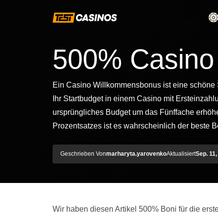
500% Casino
Ein Casino Willkommensbonus ist eine schöne Sa
Ihr Startbudget in einem Casino mit Ersteinzahl
ursprüngliches Budget um das Fünffache erhöhe
Prozentsatzes ist es wahrscheinlich der beste 
Geschrieben Von
marharyta.yarovenko
Aktualisiert
Sep. 11
Wir haben diesen Artikel 500% Boni für die ers