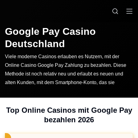
Google Pay Casino
Deutschland
Viele moderne Casinos erlauben es Nutzern, mit der
Online Casino Google Pay Zahlung zu bezahlen. Diese
Methode ist noch relativ neu und erlaubt es neuen und
alten Kunden, mit dem Smartphone-Konto, das sie
sowieso schon besitzen, auch im Internet beim
Glücksspiel zu bezahlen. Doch wie funktioniert diese noch
neue Methode, was sollte man beachten und wo kann man
Top Online Casinos mit Google Pay
das Online Casino mit Google Pay bezahlen? Wir klären
bezahlen 2026
hier all.