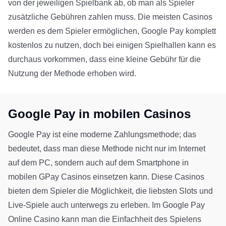
von der jeweiligen Spielbank ab, ob man als Spieler
zusätzliche Gebühren zahlen muss. Die meisten Casinos
werden es dem Spieler ermöglichen, Google Pay komplett
kostenlos zu nutzen, doch bei einigen Spielhallen kann es
durchaus vorkommen, dass eine kleine Gebühr für die
Nutzung der Methode erhoben wird.
Google Pay in mobilen Casinos
Google Pay ist eine moderne Zahlungsmethode; das
bedeutet, dass man diese Methode nicht nur im Internet
auf dem PC, sondern auch auf dem Smartphone in
mobilen GPay Casinos einsetzen kann. Diese Casinos
bieten dem Spieler die Möglichkeit, die liebsten Slots und
Live-Spiele auch unterwegs zu erleben. Im Google Pay
Online Casino kann man die Einfachheit des Spielens