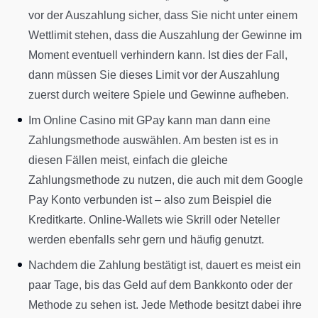
vor der Auszahlung sicher, dass Sie nicht unter einem
Wettlimit stehen, dass die Auszahlung der Gewinne im
Moment eventuell verhindern kann. Ist dies der Fall,
dann müssen Sie dieses Limit vor der Auszahlung
zuerst durch weitere Spiele und Gewinne aufheben.
Im Online Casino mit GPay kann man dann eine
Zahlungsmethode auswählen. Am besten ist es in
diesen Fällen meist, einfach die gleiche
Zahlungsmethode zu nutzen, die auch mit dem Google
Pay Konto verbunden ist – also zum Beispiel die
Kreditkarte. Online-Wallets wie Skrill oder Neteller
werden ebenfalls sehr gern und häufig genutzt.
Nachdem die Zahlung bestätigt ist, dauert es meist ein
paar Tage, bis das Geld auf dem Bankkonto oder der
Methode zu sehen ist. Jede Methode besitzt dabei ihre