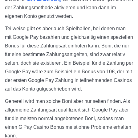
der Zahlungsmethode aktivieren und kann dann im
eigenen Konto genutzt werden.
Teilweise gibt es aber auch Spielhallen, bei denen man
mit Google Pay bezahlen und gleichzeitig einen speziellen
Bonus für diese Zahlungsart einholen kann. Boni, die nur
für eine bestimmte Zahlungsart gelten, sind zwar relativ
selten, doch sie existieren. Ein Beispiel für die Zahlung per
Google Pay wäre zum Beispiel ein Bonus von 10€, der mit
der ersten Google Pay Zahlung in teilnehmenden Casinos
auf das Konto gutgeschrieben wird.
Generell wird man solche Boni aber nur selten finden. Als
allgemeine Zahlungsart qualifiziert sich Google Pay aber
für die meisten normal angebotenen Boni, sodass man
einen G Pay Casino Bonus meist ohne Probleme erhalten
kann.