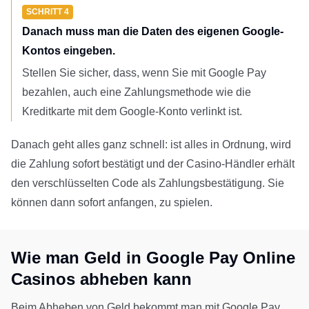
SCHRITT 4
Danach muss man die Daten des eigenen Google-
Kontos eingeben.
Stellen Sie sicher, dass, wenn Sie mit Google Pay
bezahlen, auch eine Zahlungsmethode wie die
Kreditkarte mit dem Google-Konto verlinkt ist.
Danach geht alles ganz schnell: ist alles in Ordnung, wird
die Zahlung sofort bestätigt und der Casino-Händler erhält
den verschlüsselten Code als Zahlungsbestätigung. Sie
können dann sofort anfangen, zu spielen.
Wie man Geld in Google Pay Online
Casinos abheben kann
Beim Abheben von Geld bekommt man mit Google Pay