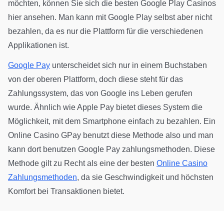
möchten, können Sie sich die besten Google Play Casinos
hier ansehen. Man kann mit Google Play selbst aber nicht
bezahlen, da es nur die Plattform für die verschiedenen
Applikationen ist.
Google Pay
unterscheidet sich nur in einem Buchstaben
von der oberen Plattform, doch diese steht für das
Zahlungssystem, das von Google ins Leben gerufen
wurde. Ähnlich wie Apple Pay bietet dieses System die
Möglichkeit, mit dem Smartphone einfach zu bezahlen. Ein
Online Casino GPay benutzt diese Methode also und man
kann dort benutzen Google Pay zahlungsmethoden. Diese
Methode gilt zu Recht als eine der besten
Online Casino
Zahlungsmethoden
, da sie Geschwindigkeit und höchsten
Komfort bei Transaktionen bietet.