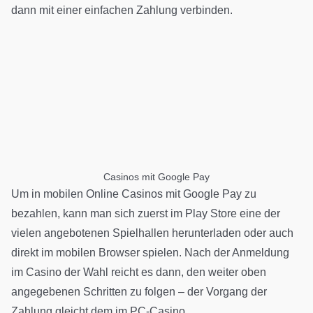
dann mit einer einfachen Zahlung verbinden.
Casinos mit Google Pay
Um in mobilen Online Casinos mit Google Pay zu
bezahlen, kann man sich zuerst im Play Store eine der
vielen angebotenen Spielhallen herunterladen oder auch
direkt im mobilen Browser spielen. Nach der Anmeldung
im Casino der Wahl reicht es dann, den weiter oben
angegebenen Schritten zu folgen – der Vorgang der
Zahlung gleicht dem im PC-Casino.