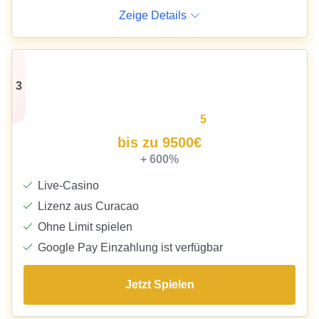
Zeige Details
3
5
Bewertung
bis zu 9500€
+ 600%
Live-Casino
Lizenz aus Curacao
Ohne Limit spielen
Google Pay Einzahlung ist verfügbar
Jetzt Spielen