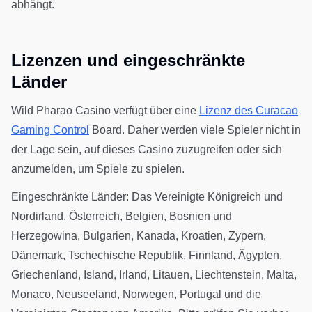
abhängt.
Lizenzen und eingeschränkte
Länder
Wild Pharao Casino verfügt über eine
Lizenz des Curacao
Gaming Control
Board. Daher werden viele Spieler nicht in
der Lage sein, auf dieses Casino zuzugreifen oder sich
anzumelden, um Spiele zu spielen.
Eingeschränkte Länder: Das Vereinigte Königreich und
Nordirland, Österreich, Belgien, Bosnien und
Herzegowina, Bulgarien, Kanada, Kroatien, Zypern,
Dänemark, Tschechische Republik, Finnland, Ägypten,
Griechenland, Island, Irland, Litauen, Liechtenstein, Malta,
Monaco, Neuseeland, Norwegen, Portugal und die