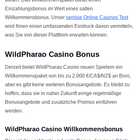
Einzahlungsbonus im Wert eines satten
Willkommensbonus. Unser
seriöse Online Casinos Test
wird Ihnen einen umfassenden Eindruck davon vermitteln,
was Sie von dieser Plattform erwarten können.
WildPharao Casino Bonus
Derzeit bietet WildPharao Casino neuen Spielern ein
Willkommenspaket von bis zu 2.000 €/CA$/NZ$ an Boni,
aber es gibt keine weiteren Bonusangebote. Es bleibt zu
hoffen, dass sie in naher Zukunft einige regelmäßige
Bonusangebote und zusätzliche Promos einführen
werden.
WildPharao Casino Willkommensbonus