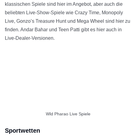
klassischen Spiele sind hier im Angebot, aber auch die
beliebten Live-Show-Spiele wie Crazy Time, Monopoly
Live, Gonzo’s Treasure Hunt und Mega Wheel sind hier zu
finden. Andar Bahar und Teen Patti gibt es hier auch in
Live-Dealer-Versionen.
Wld Pharao Live Spiele
Sportwetten