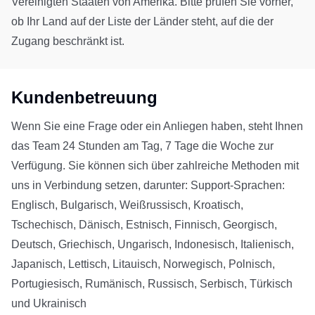
Vereinigten Staaten von Amerika. Bitte prüfen Sie vorher,
ob Ihr Land auf der Liste der Länder steht, auf die der
Zugang beschränkt ist.
Kundenbetreuung
Wenn Sie eine Frage oder ein Anliegen haben, steht Ihnen
das Team 24 Stunden am Tag, 7 Tage die Woche zur
Verfügung. Sie können sich über zahlreiche Methoden mit
uns in Verbindung setzen, darunter: Support-Sprachen:
Englisch, Bulgarisch, Weißrussisch, Kroatisch,
Tschechisch, Dänisch, Estnisch, Finnisch, Georgisch,
Deutsch, Griechisch, Ungarisch, Indonesisch, Italienisch,
Japanisch, Lettisch, Litauisch, Norwegisch, Polnisch,
Portugiesisch, Rumänisch, Russisch, Serbisch, Türkisch
und Ukrainisch