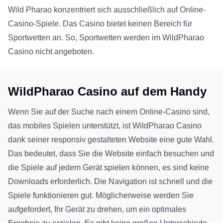
Wild Pharao konzentriert sich ausschließlich auf Online-
Casino-Spiele. Das Casino bietet keinen Bereich für
Sportwetten an. So, Sportwetten werden im WildPharao
Casino nicht angeboten.
WildPharao Casino auf dem Handy
Wenn Sie auf der Suche nach einem Online-Casino sind,
das mobiles Spielen unterstützt, ist WildPharao Casino
dank seiner responsiv gestalteten Website eine gute Wahl.
Das bedeutet, dass Sie die Website einfach besuchen und
die Spiele auf jedem Gerät spielen können, es sind keine
Downloads erforderlich. Die Navigation ist schnell und die
Spiele funktionieren gut. Möglicherweise werden Sie
aufgefordert, Ihr Gerät zu drehen, um ein optimales