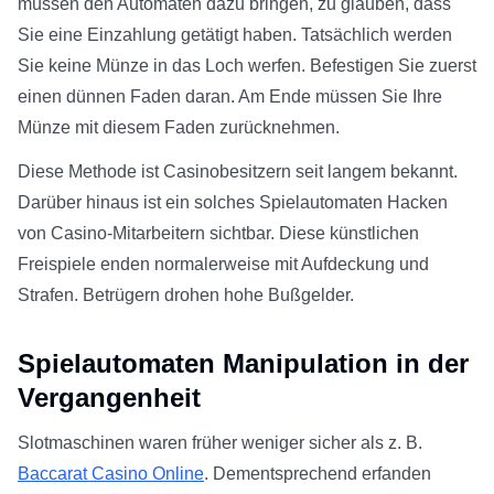
müssen den Automaten dazu bringen, zu glauben, dass
Sie eine Einzahlung getätigt haben. Tatsächlich werden
Sie keine Münze in das Loch werfen. Befestigen Sie zuerst
einen dünnen Faden daran. Am Ende müssen Sie Ihre
Münze mit diesem Faden zurücknehmen.
Diese Methode ist Casinobesitzern seit langem bekannt.
Darüber hinaus ist ein solches Spielautomaten Hacken
von Casino-Mitarbeitern sichtbar. Diese künstlichen
Freispiele enden normalerweise mit Aufdeckung und
Strafen. Betrügern drohen hohe Bußgelder.
Spielautomaten Manipulation in der
Vergangenheit
Slotmaschinen waren früher weniger sicher als z. B.
Baccarat Casino Online
. Dementsprechend erfanden