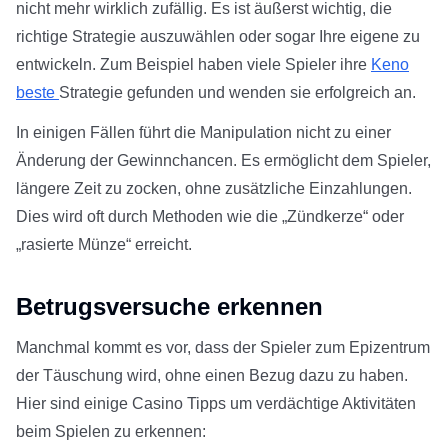
nicht mehr wirklich zufällig. Es ist äußerst wichtig, die
richtige Strategie auszuwählen oder sogar Ihre eigene zu
entwickeln. Zum Beispiel haben viele Spieler ihre
Keno
beste
Strategie gefunden und wenden sie erfolgreich an.
In einigen Fällen führt die Manipulation nicht zu einer
Änderung der Gewinnchancen. Es ermöglicht dem Spieler,
längere Zeit zu zocken, ohne zusätzliche Einzahlungen.
Dies wird oft durch Methoden wie die „Zündkerze“ oder
„rasierte Münze“ erreicht.
Betrugsversuche erkennen
Manchmal kommt es vor, dass der Spieler zum Epizentrum
der Täuschung wird, ohne einen Bezug dazu zu haben.
Hier sind einige Casino Tipps um verdächtige Aktivitäten
beim Spielen zu erkennen: