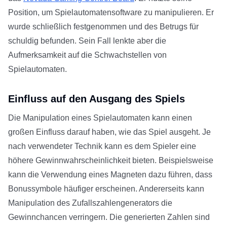
Position, um Spielautomatensoftware zu manipulieren. Er
wurde schließlich festgenommen und des Betrugs für
schuldig befunden. Sein Fall lenkte aber die
Aufmerksamkeit auf die Schwachstellen von
Spielautomaten.
Einfluss auf den Ausgang des Spiels
Die Manipulation eines Spielautomaten kann einen
großen Einfluss darauf haben, wie das Spiel ausgeht. Je
nach verwendeter Technik kann es dem Spieler eine
höhere Gewinnwahrscheinlichkeit bieten. Beispielsweise
kann die Verwendung eines Magneten dazu führen, dass
Bonussymbole häufiger erscheinen. Andererseits kann
Manipulation des Zufallszahlengenerators die
Gewinnchancen verringern. Die generierten Zahlen sind