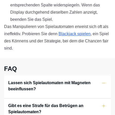
entsprechenden Spalte widerspiegeln. Wenn das
Display durchgehend dieselben Zahlen anzeigt,
beenden Sie das Spiel.
Das Manipulieren von Spielautomaten erweist sich oft als
ineffektiv. Probieren Sie denn
Blackjack spielen
, ein Spiel
des Könnens und der Strategie, bei dem die Chancen fair
sind.
FAQ
Lassen sich Spielautomaten mit Magneten
beeinflussen?
Ja, das war einmal eine praktikable Methode. Der
Magnet veränderte den Rotationsverlauf der
Gibt es eine Strafe für das Betrügen an
Spielautomaten?
Walzen. Moderne Spielautomaten sind