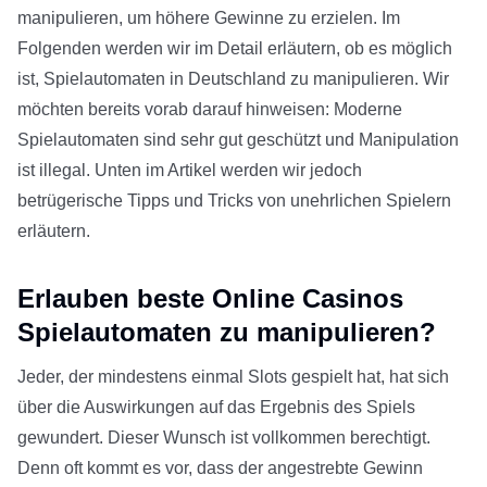
manipulieren, um höhere Gewinne zu erzielen. Im
Folgenden werden wir im Detail erläutern, ob es möglich
ist, Spielautomaten in Deutschland zu manipulieren. Wir
möchten bereits vorab darauf hinweisen: Moderne
Spielautomaten sind sehr gut geschützt und Manipulation
ist illegal. Unten im Artikel werden wir jedoch
betrügerische Tipps und Tricks von unehrlichen Spielern
erläutern.
Erlauben beste Online Casinos
Spielautomaten zu manipulieren?
Jeder, der mindestens einmal Slots gespielt hat, hat sich
über die Auswirkungen auf das Ergebnis des Spiels
gewundert. Dieser Wunsch ist vollkommen berechtigt.
Denn oft kommt es vor, dass der angestrebte Gewinn