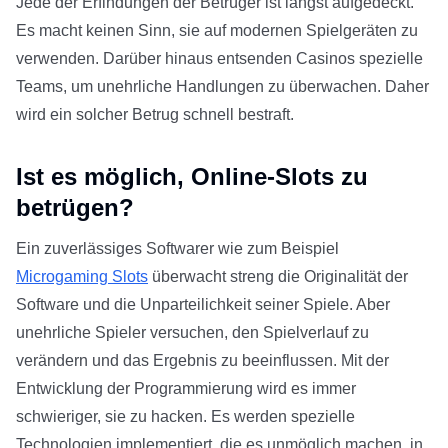
Jede der Erfindungen der Betrüger ist längst aufgedeckt.
Es macht keinen Sinn, sie auf modernen Spielgeräten zu
verwenden. Darüber hinaus entsenden Casinos spezielle
Teams, um unehrliche Handlungen zu überwachen. Daher
wird ein solcher Betrug schnell bestraft.
Ist es möglich, Online-Slots zu
betrügen?
Ein zuverlässiges Softwarer wie zum Beispiel
Microgaming Slots
überwacht streng die Originalität der
Software und die Unparteilichkeit seiner Spiele. Aber
unehrliche Spieler versuchen, den Spielverlauf zu
verändern und das Ergebnis zu beeinflussen. Mit der
Entwicklung der Programmierung wird es immer
schwieriger, sie zu hacken. Es werden spezielle
Technologien implementiert, die es unmöglich machen, in