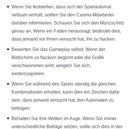
Wenn Sie feststellen, dass sich der Spielautomat
seltsam verhält, sollten Sie den Casino-Mitarbeiter
darüber informieren. Schauen Sie sich den Münzschlitz
genau an. Wenn ein Faden herausragt, bedeutet dies,
dass jemand vor Ihnen versucht hat, ihn zu hacken.
Bewerten Sie das Gameplay selbst. Wenn der
Bildschirm zu flackern beginnt oder die Grafik
verschwommen wird, weigern Sie sich,
weiterzuspielen.
Wenn Sie während des Spiels ständig die gleichen
Kombinationen erhalten, kann dies ein Zeichen dafür
sein, dass jemand versucht hat, den Automaten zu
betrügen.
Behalten Sie Ihre Wetten im Auge. Wenn Sie immer
unterschiedliche Beträge setzen, sollte sich dies in der