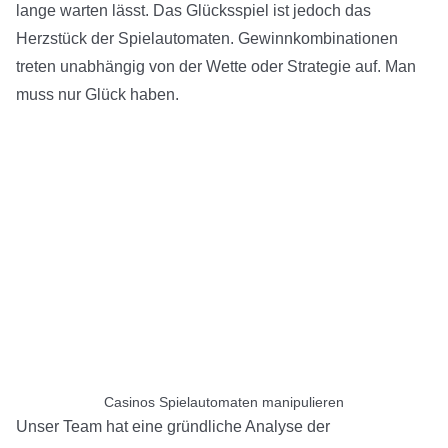
lange warten lässt. Das Glücksspiel ist jedoch das
Herzstück der Spielautomaten. Gewinnkombinationen
treten unabhängig von der Wette oder Strategie auf. Man
muss nur Glück haben.
Casinos Spielautomaten manipulieren
Unser Team hat eine gründliche Analyse der