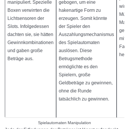
manipuliert. Spezielle
gebogen, um eine
wird
Boxen verwirrten die
hakenartige Form zu
Münz
Lichtsensoren der
erzeugen. Somit könnte
Mas
Slots. Infolgedessen
der Spieler den
gewo
dachten sie, sie hätten
Auszahlungsmechanismus
mit 
Gewinnkombinationen
des Spielautomaten
Fade
und gaben große
auslösen. Diese
hera
Beträge aus.
Betrugsmethode
ermöglichte es den
Spielern, große
Geldbeträge zu gewinnen,
ohne die Runde
tatsächlich zu gewinnen.
Spielautomaten Manipulation