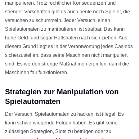
manipulieren. Trotz rechtlicher Konsequenzen und
strenger Vorschriften gibt es auch heute noch Spieler, die
versuchen zu schummeln. Jeder Versuch, einen
Spielautomaten zu manipulieren, ist strafbar. Das kann
hohe Geld- und sogar Haftstrafen nach sich ziehen. Aus
diesem Grund liegt es in der Verantwortung jedes Casinos
sicherzustellen, dass seine Maschinen nicht manipuliert
sind. Es werden strenge Maßnahmen ergriffen, damit die
Maschinen fair funktionieren.
Strategien zur Manipulation von
Spielautomaten
Der Versuch, Spielautomaten zu hacken, ist illegal. Es
kann schwerwiegende Folgen haben. Es gibt keine
zulässigen Strategien, Slots zu betrügen oder zu