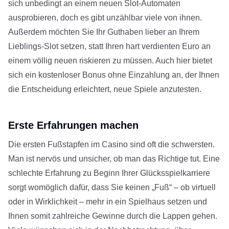
sich unbedingt an einem neuen Slot-Automaten
ausprobieren, doch es gibt unzählbar viele von ihnen.
Außerdem möchten Sie Ihr Guthaben lieber an Ihrem
Lieblings-Slot setzen, statt Ihren hart verdienten Euro an
einem völlig neuen riskieren zu müssen. Auch hier bietet
sich ein kostenloser Bonus ohne Einzahlung an, der Ihnen
die Entscheidung erleichtert, neue Spiele anzutesten.
Erste Erfahrungen machen
Die ersten Fußstapfen im Casino sind oft die schwersten.
Man ist nervös und unsicher, ob man das Richtige tut. Eine
schlechte Erfahrung zu Beginn Ihrer Glücksspielkarriere
sorgt womöglich dafür, dass Sie keinen „Fuß“ – ob virtuell
oder in Wirklichkeit – mehr in ein Spielhaus setzen und
Ihnen somit zahlreiche Gewinne durch die Lappen gehen.