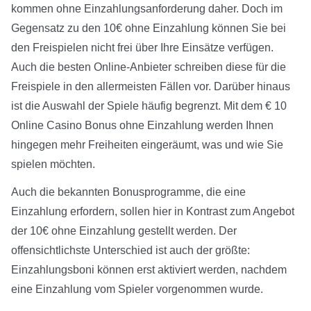
kommen ohne Einzahlungsanforderung daher. Doch im
Gegensatz zu den 10€ ohne Einzahlung können Sie bei
den Freispielen nicht frei über Ihre Einsätze verfügen.
Auch die besten Online-Anbieter schreiben diese für die
Freispiele in den allermeisten Fällen vor. Darüber hinaus
ist die Auswahl der Spiele häufig begrenzt. Mit dem € 10
Online Casino Bonus ohne Einzahlung werden Ihnen
hingegen mehr Freiheiten eingeräumt, was und wie Sie
spielen möchten.
Auch die bekannten Bonusprogramme, die eine
Einzahlung erfordern, sollen hier in Kontrast zum Angebot
der 10€ ohne Einzahlung gestellt werden. Der
offensichtlichste Unterschied ist auch der größte:
Einzahlungsboni können erst aktiviert werden, nachdem
eine Einzahlung vom Spieler vorgenommen wurde.