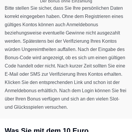
Der Bonus ohne Einzahlung
Bitte stellen Sie sicher, dass Sie Ihre persönlichen Daten
korrekt eingegeben haben. Ohne dem Registrieren eines
gültiges Kontos können auch Anmeldebonus
beziehungsweise eventuelle Gewinne nicht ausgezahlt
werden. Spätestens bei der Verifizierung Ihres Kontos
würden Ungereimtheiten auffallen. Nach der Eingabe des
Bonus-Code wird angezeigt, ob es sich um einen gültigen
Code handelt oder nicht. Nach kurzer Zeit sollten Sie eine
E-Mail oder SMS zur Verifizierung Ihres Kontos erhalten.
Klicken Sie den entsprechenden Link und schon ist der
Anmeldebonus erhältlich. Nach dem Login können Sie frei
über Ihren Bonus verfügen und sich an den vielen Slot-
und Glücksspielen versuchen.
Was Sie mit dem 10 Euro