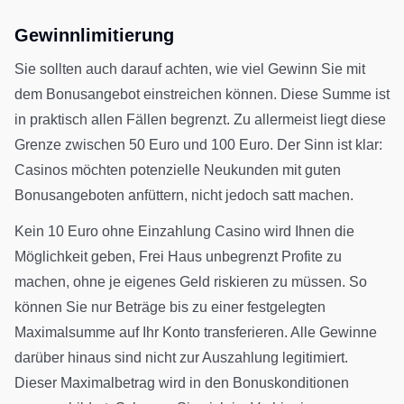
Gewinnlimitierung
Sie sollten auch darauf achten, wie viel Gewinn Sie mit
dem Bonusangebot einstreichen können. Diese Summe ist
in praktisch allen Fällen begrenzt. Zu allermeist liegt diese
Grenze zwischen 50 Euro und 100 Euro. Der Sinn ist klar:
Casinos möchten potenzielle Neukunden mit guten
Bonusangeboten anfüttern, nicht jedoch satt machen.
Kein 10 Euro ohne Einzahlung Casino wird Ihnen die
Möglichkeit geben, Frei Haus unbegrenzt Profite zu
machen, ohne je eigenes Geld riskieren zu müssen. So
können Sie nur Beträge bis zu einer festgelegten
Maximalsumme auf Ihr Konto transferieren. Alle Gewinne
darüber hinaus sind nicht zur Auszahlung legitimiert.
Dieser Maximalbetrag wird in den Bonuskonditionen