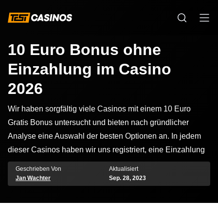
10 Euro Bonus ohne
Einzahlung im Casino
2026
Wir haben sorgfältig viele Casinos mit einem 10 Euro
Gratis Bonus untersucht und bieten nach gründlicher
Analyse eine Auswahl der besten Optionen an. In jedem
dieser Casinos haben wir uns registriert, eine Einzahlung
getätigt, einen Bonus erhalten und gespielt. Wählen Sie
Geschrieben Von
Aktualisiert
eine der vorgeschlagenen Plattformen und verdienen Sie
Jan Wachter
Sep. 28, 2023
Geld mit diesem Gratis Bonus, ohne Ihr eigenes Geld
riskieren zu müssen.