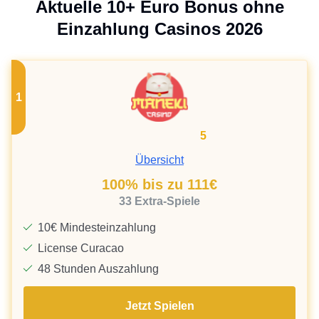
Aktuelle 10+ Euro Bonus ohne
Einzahlung Casinos 2026
1
5
Bewertung
Übersicht
100% bis zu 111€
33 Extra-Spiele
10€ Mindesteinzahlung
License Curacao
48 Stunden Auszahlung
Jetzt Spielen