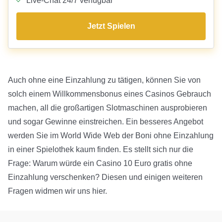
Live-Chat 24/7 verfügbar
Jetzt Spielen
Auch ohne eine Einzahlung zu tätigen, können Sie von
solch einem Willkommensbonus eines Casinos Gebrauch
machen, all die großartigen Slotmaschinen ausprobieren
und sogar Gewinne einstreichen. Ein besseres Angebot
werden Sie im World Wide Web der Boni ohne Einzahlung
in einer Spielothek kaum finden. Es stellt sich nur die
Frage: Warum würde ein Casino 10 Euro gratis ohne
Einzahlung verschenken? Diesen und einigen weiteren
Fragen widmen wir uns hier.