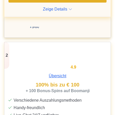
Zeige Details
2
4.9
Bewertung
Übersicht
100% bis zu € 100
+ 100 Bonus-Spins auf Boomanji
Verschiedene Auszahlungsmethoden
Handy-freundlich