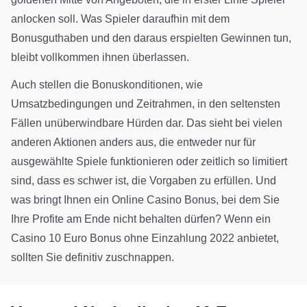
anlocken soll. Was Spieler daraufhin mit dem
Bonusguthaben und den daraus erspielten Gewinnen tun,
bleibt vollkommen ihnen überlassen.
Auch stellen die Bonuskonditionen, wie
Umsatzbedingungen und Zeitrahmen, in den seltensten
Fällen unüberwindbare Hürden dar. Das sieht bei vielen
anderen Aktionen anders aus, die entweder nur für
ausgewählte Spiele funktionieren oder zeitlich so limitiert
sind, dass es schwer ist, die Vorgaben zu erfüllen. Und
was bringt Ihnen ein Online Casino Bonus, bei dem Sie
Ihre Profite am Ende nicht behalten dürfen? Wenn ein
Casino 10 Euro Bonus ohne Einzahlung 2022 anbietet,
sollten Sie definitiv zuschnappen.