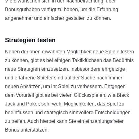
Viele wünschen sich in der Nachbetrachtung, über
Bonusguthaben verfügt zu haben, um die Erfahrung
angenehmer und einfacher gestalten zu können.
Strategien testen
Neben der oben erwähnten Möglichkeit neue Spiele testen
zu können, gibt es bei einigen Taktikfüchsen das Bedürfnis
neue Strategien einzusetzen. Insbesondere ehrgeizige
und erfahrene Spieler sind auf der Suche nach immer
neuen Ansätzen, um ihr Spiel zu verbessern. Entgegen
dem Vorurteil gibt es bei vielen Glücksspielen, wie Black
Jack und Poker, sehr wohl Möglichkeiten, das Spiel zu
beeinflussen und strategisch sinnvollere Entscheidungen
zu treffen. Auch hierbei kann Sie ein einzahlungsfreier
Bonus unterstützen.