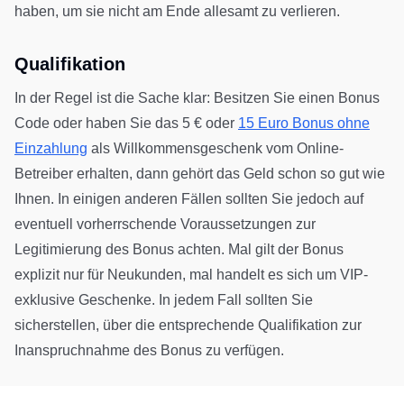
haben, um sie nicht am Ende allesamt zu verlieren.
Qualifikation
In der Regel ist die Sache klar: Besitzen Sie einen Bonus
Code oder haben Sie das 5 € oder
15 Euro Bonus ohne
Einzahlung
als Willkommensgeschenk vom Online-
Betreiber erhalten, dann gehört das Geld schon so gut wie
Ihnen. In einigen anderen Fällen sollten Sie jedoch auf
eventuell vorherrschende Voraussetzungen zur
Legitimierung des Bonus achten. Mal gilt der Bonus
explizit nur für Neukunden, mal handelt es sich um VIP-
exklusive Geschenke. In jedem Fall sollten Sie
sicherstellen, über die entsprechende Qualifikation zur
Inanspruchnahme des Bonus zu verfügen.