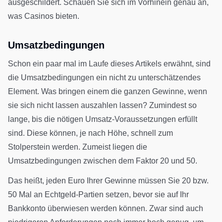
ausgeschildert. Schauen Sie sich im Vorhinein genau an,
was Casinos bieten.
Umsatzbedingungen
Schon ein paar mal im Laufe dieses Artikels erwähnt, sind
die Umsatzbedingungen ein nicht zu unterschätzendes
Element. Was bringen einem die ganzen Gewinne, wenn
sie sich nicht lassen auszahlen lassen? Zumindest so
lange, bis die nötigen Umsatz-Voraussetzungen erfüllt
sind. Diese können, je nach Höhe, schnell zum
Stolperstein werden. Zumeist liegen die
Umsatzbedingungen zwischen dem Faktor 20 und 50.
Das heißt, jeden Euro Ihrer Gewinne müssen Sie 20 bzw.
50 Mal an Echtgeld-Partien setzen, bevor sie auf Ihr
Bankkonto überwiesen werden können. Zwar sind auch