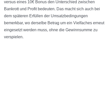
versus eines 10€ Bonus den Unterschied zwischen
Bankrott und Profit bedeuten. Das macht sich auch bei
dem späteren Erfüllen der Umsatzbedingungen
bemerkbar, wo derselbe Betrag um ein Vielfaches erneut
eingesetzt werden muss, ohne die Gewinnsumme zu
verspielen.