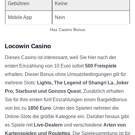
Gebühren
Keine
Mobile App
Nein
Haz Casino Bonus
Locowin Casino
Dieses Casino ist interessant, weil Sie hier nach der
ersten Einzahlung von 10 Euro sofort
500 Freispiele
erhalten. Dieser Bonus ohne Umsatzbedingungen gilt für
mehrere Slots:
Lights, The Legend of Shangri La, Joker
Pro, Starburst und Gonzos Quest
. Zusätzlich erhalten
Sie für Ihre ersten fünf Einzahlungen einen Bargeldbonus
von bis zu
1850 Euro
. Unter den Spielen nehmen die
Online-Slots die größte Kategorie ein. Darüber hinaus gibt
es Spiele mit
Live-Dealern
und verschiedene
Arten von
Kartenspielen und Roulettes
. Die Spielesammlung ist für