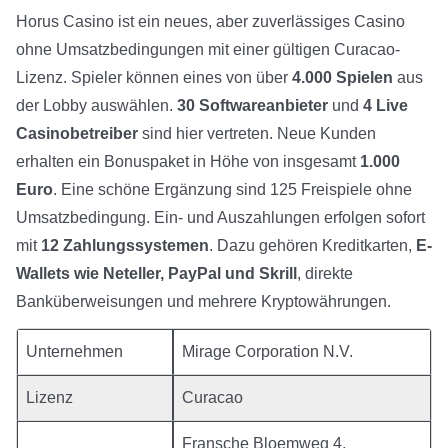
Horus Casino ist ein neues, aber zuverlässiges Casino
ohne Umsatzbedingungen mit einer gültigen Curacao-
Lizenz. Spieler können eines von über
4.000 Spielen
aus
der Lobby auswählen.
30 Softwareanbieter
und
4 Live
Casinobetreiber
sind hier vertreten. Neue Kunden
erhalten ein Bonuspaket in Höhe von insgesamt
1.000
Euro
. Eine schöne Ergänzung sind 125 Freispiele ohne
Umsatzbedingung. Ein- und Auszahlungen erfolgen sofort
mit
12 Zahlungssystemen
. Dazu gehören Kreditkarten,
E-
Wallets wie Neteller, PayPal und Skrill
, direkte
Banküberweisungen und mehrere Kryptowährungen.
Unternehmen
Mirage Corporation N.V.
Lizenz
Curacao
Fransche Bloemweg 4,