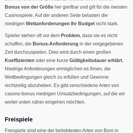
Bonus von der Größe
her greifbar und gilt für die meisten
Casinospiele. Auf der anderen Seite belasten die
niedrigen
Wettanforderungen Ihr Budget
nicht stark.
Spieler stehen oft vor dem
Problem
, dass sie es nicht
schaffen, die
Bonus-Anforderung
in der vorgegebenen
Zeit durchzuspielen. Dies wird durch einen großen
Koeffizienten
oder eine kurze
Gültigkeitsdauer erklärt
.
Niedrige Anforderungen ermöglichen es Ihnen, die
Wettbedingungen gleich zu erfüllen und Gewinne
rechtzeitig abzuheben. Es gibt verschiedene Arten von
casono-bonus niedrigen Umsatzbedingungen, auf die wir
weiter unten näher eingehen möchten.
Freispiele
Freispiele sind eine der beliebtesten Arten von Boni in