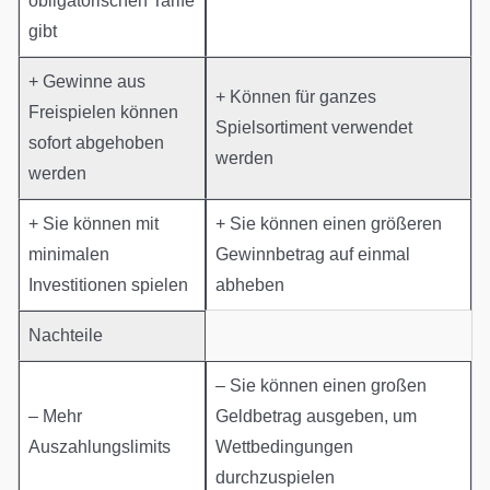
obligatorischen Tarife
gibt
+ Gewinne aus
+ Können für ganzes
Freispielen können
Spielsortiment verwendet
sofort abgehoben
werden
werden
+ Sie können mit
+ Sie können einen größeren
minimalen
Gewinnbetrag auf einmal
Investitionen spielen
abheben
Nachteile
– Sie können einen großen
– Mehr
Geldbetrag ausgeben, um
Auszahlungslimits
Wettbedingungen
durchzuspielen