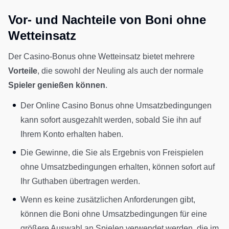
Vor- und Nachteile von Boni ohne
Wetteinsatz
Der Casino-Bonus ohne Wetteinsatz bietet mehrere
Vorteile
, die sowohl der Neuling als auch der normale
Spieler genießen können
.
Der Online Casino Bonus ohne Umsatzbedingungen
kann sofort ausgezahlt werden, sobald Sie ihn auf
Ihrem Konto erhalten haben.
Die Gewinne, die Sie als Ergebnis von Freispielen
ohne Umsatzbedingungen erhalten, können sofort auf
Ihr Guthaben übertragen werden.
Wenn es keine zusätzlichen Anforderungen gibt,
können die Boni ohne Umsatzbedingungen für eine
größere Auswahl an Spielen verwendet werden, die im