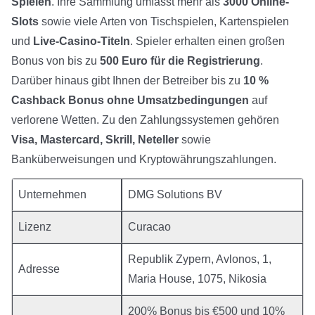
Spielen
. Ihre Sammlung umfasst mehr als
3000 Online-
Slots
sowie viele Arten von Tischspielen, Kartenspielen
und
Live-Casino-Titeln
. Spieler erhalten einen großen
Bonus von bis zu
500 Euro für die Registrierung
.
Darüber hinaus gibt Ihnen der Betreiber bis zu
10 %
Cashback Bonus ohne Umsatzbedingungen
auf
verlorene Wetten. Zu den Zahlungssystemen gehören
Visa, Mastercard, Skrill, Neteller
sowie
Banküberweisungen und Kryptowährungszahlungen.
Unternehmen
DMG Solutions BV
Lizenz
Curacao
Republik Zypern, Avlonos, 1,
Adresse
Maria House, 1075, Nikosia
200% Bonus bis €500 und 10%