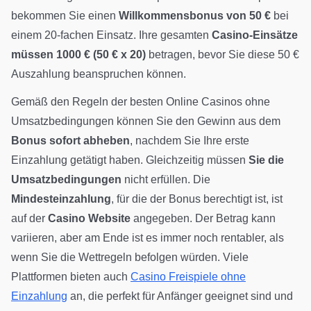
bekommen Sie einen
Willkommensbonus von 50 €
bei
einem 20-fachen Einsatz. Ihre gesamten
Casino-Einsätze
müssen 1000 € (50 € x 20)
betragen, bevor Sie diese 50 €
Auszahlung beanspruchen können.
Gemäß den Regeln der besten Online Casinos ohne
Umsatzbedingungen können Sie den Gewinn aus dem
Bonus sofort abheben
, nachdem Sie Ihre erste
Einzahlung getätigt haben. Gleichzeitig müssen
Sie die
Umsatzbedingungen
nicht erfüllen. Die
Mindesteinzahlung
, für die der Bonus berechtigt ist, ist
auf der
Casino Website
angegeben. Der Betrag kann
variieren, aber am Ende ist es immer noch rentabler, als
wenn Sie die Wettregeln befolgen würden. Viele
Plattformen bieten auch
Casino Freispiele ohne
Einzahlung
an, die perfekt für Anfänger geeignet sind und