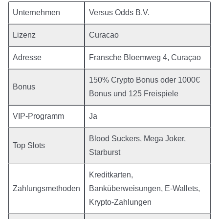
Unternehmen
Versus Odds B.V.
Lizenz
Curacao
Adresse
Fransche Bloemweg 4, Curaçao
150% Crypto Bonus oder 1000€
Bonus
Bonus und 125 Freispiele
VIP-Programm
Ja
Blood Suckers, Mega Joker,
Top Slots
Starburst
Kreditkarten,
Zahlungsmethoden
Banküberweisungen, E-Wallets,
Krypto-Zahlungen