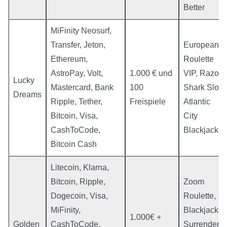
Better
MiFinity Neosurf,
Transfer, Jeton,
European
Ethereum,
Roulette
AstroPay, Volt,
1.000 € und
VIP, Razor
Lucky
Mastercard, Bank
100
Shark Slot,
Dreams
Ripple, Tether,
Freispiele
Atlantic
Bitcoin, Visa,
City
CashToCode,
Blackjack
Bitcoin Cash
Litecoin, Klarna,
Bitcoin, Ripple,
Zoom
Dogecoin, Visa,
Roulette,
MiFinity,
Blackjack
1.000€ +
Golden
CashToCode,
Surrender,